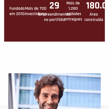
29
180.
Mais de
Fundada
Mais de 700
1.280
em 2010
investidores
unidades
Empreendimentos
Área
entregues
no portfólio
construída