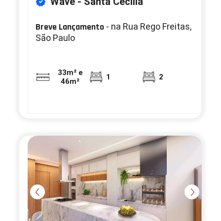
Wave - Santa Cecília
Breve Lançamento
- na Rua Rego Freitas,
São Paulo
33m² e
1
2
46m²