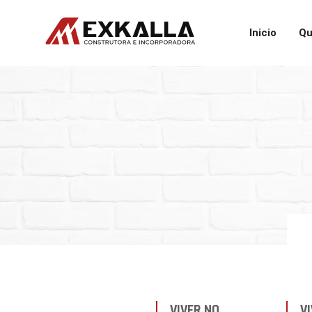
Inicio
Qu
VIVER NO
V