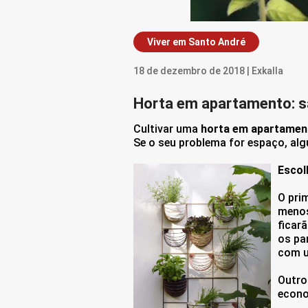
Viver em Santo André
18 de dezembro de 2018 | Exkalla
Horta em apartamento: sa
Cultivar uma
horta em apartamen
Se o seu problema for espaço, alg
Escol
O pri
menos 
ficar
os pa
com u
Outro
econo